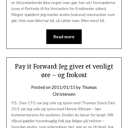
er tilsyneladende ikke noget man gør, her ud i forstæderne
(som vi flyttede til fra Vesterbro for 8 måneder siden).
Meget sjældent jeg møder andre (voksne) mennesker som
går. Hvis man ikke har bil, så cykler man. Men mest bil.
Read more
Pay it Forward: Jeg giver et venligt
øre – og frokost
Posted on
2011/01/15
by
Thomas
Christensen
P.S.: Den 17/1 var jeg ude og spise med Thomas Stack Den
25/1 var jeg ude og spise med Hanne Klintøe – læs
kommentarene for updates. (Inden du læser for langt: Mit
tilbud gælder hovedsaglig folk jeg følger på twitter –
hvordan andre, som videregiver det, gør er op til dem) Jeg