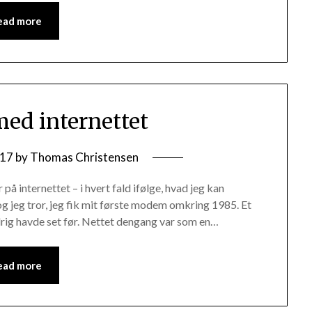
ead more
med internettet
/17
by
Thomas Christensen
å internettet – i hvert fald ifølge, hvad jeg kan
g jeg tror, jeg fik mit første modem omkring 1985. Et
rig havde set før. Nettet dengang var som en…
ead more