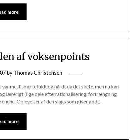
ead more
en af voksenpoints
/07
by
Thomas Christensen
t var mest smertefuldt og hårdt da det skete, men nu kan
 og lærerigt (lige dele efterrationalisering, fortrængning
vre endnu. Oplevelser af den slags som giver godt…
ead more