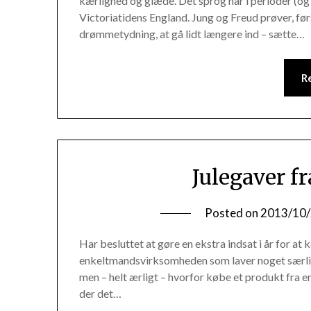
kærlighed og glæde. Det sprog har i perioder (og
Victoriatidens England. Jung og Freud prøver, f
drømmetydning, at gå lidt længere ind – sætte…
R
Julegaver f
Posted on
2013/10
Har besluttet at gøre en ekstra indsat i år for at
enkeltmandsvirksomheden som laver noget særligt
men – helt ærligt – hvorfor købe et produkt fra e
der det…