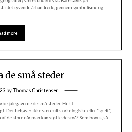
 geografier) været undertrykt. Bare tænk på
ørst i det tyvende århundrede, gennem symbolisme og
ead more
ra de små steder
/23
by
Thomas Christensen
 købe julegaverne de små steder. Helst
. Det behøver ikke være ultra økologiske eller “spelt”,
n af de store når man kan støtte de små? Som bonus, så