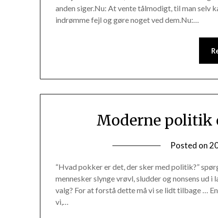
anden siger.Nu: At vente tålmodigt, til man selv ka
indrømme fejl og gøre noget ved dem.Nu:…
R
Moderne politik 
Posted on
2
“Hvad pokker er det, der sker med politik?” spø
mennesker slynge vrøvl, sludder og nonsens ud i l
valg? For at forstå dette må vi se lidt tilbage … 
vi,…