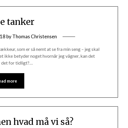
e tanker
/18
by
Thomas Christensen
 vækkeur, som er så nemt at se fra min seng – jeg skal
det ikke betyder noget hvornår jeg vågner, kan det
det for tidligt?…
ead more
men hvad må vi så?