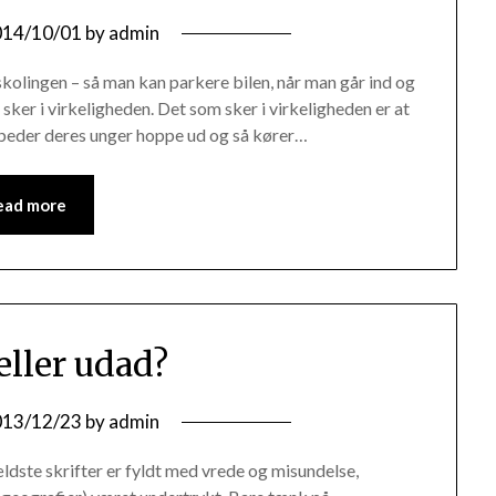
014/10/01
by
admin
kolingen – så man kan parkere bilen, når man går ind og
sker i virkeligheden. Det som sker i virkeligheden er at
, beder deres unger hoppe ud og så kører…
ead more
eller udad?
013/12/23
by
admin
ældste skrifter er fyldt med vrede og misundelse,