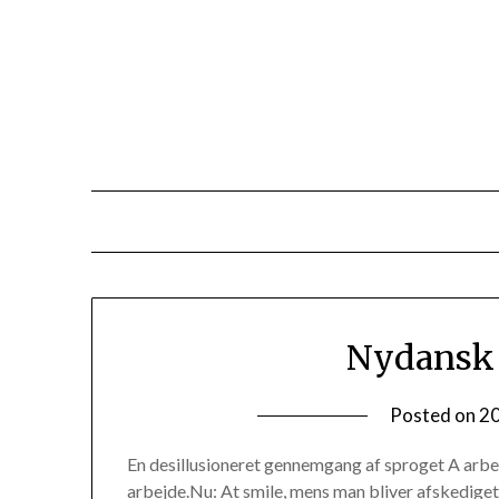
Skip
to
content
Nydansk 
Posted on
2
En desillusioneret gennemgang af sproget A arbej
arbejde.Nu: At smile, mens man bliver afskediget. 