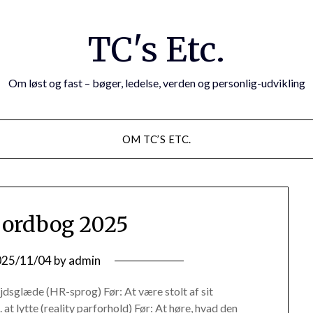
TC's Etc.
Om løst og fast – bøger, ledelse, verden og personlig-udvikling
OM TC’S ETC.
ordbog 2025
025/11/04
by
admin
dsglæde (HR-sprog) Før: At være stolt af sit
at lytte (reality parforhold) Før: At høre, hvad den