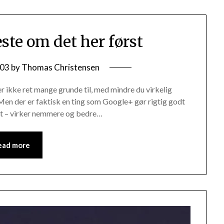
te om det her først
/03
by
Thomas Christensen
er ikke ret mange grunde til, med mindre du virkelig
. Men der er faktisk en ting som Google+ gør rigtig godt
at – virker nemmere og bedre…
ead more