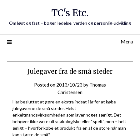
Skip
TC's Etc.
to
content
Om løst og fast – bøger, ledelse, verden og personlig-udvikling
Menu
Julegaver fra de små steder
Posted on
2013/10/23
by
Thomas
Christensen
Har besluttet at gøre en ekstra indsat i år for at købe
julegaverne de små steder. Helst
enkeltmandsvirksomheden som laver noget særligt. Det
behøver ikke være ultra økologiske eller “spelt”, men – helt
ærligt – hvorfor købe et produkt fra en af de store når man
kan støtte de små?