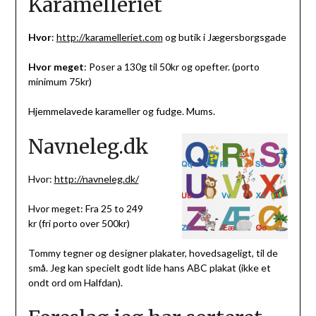
Karamelleriet
Hvor
:
http://karamelleriet.com
og butik i Jægersborgsgade
Hvor meget
: Poser a 130g til 50kr og opefter. (porto
minimum 75kr)
Hjemmelavede karameller og fudge. Mums.
Navneleg.dk
Hvor:
http://navneleg.dk/
Hvor meget: Fra 25 to 249
kr (fri porto over 500kr)
Tommy tegner og designer plakater, hovedsageligt, til de
små. Jeg kan specielt godt lide hans ABC plakat (ikke et
ondt ord om Halfdan).