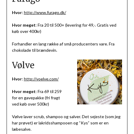
Hvor
:
http://www.furago.dk/
Hvor meget
: Fra 20 til 500+ (levering for 49,-. Gratis ved
køb over 400kr)
Forhandler en lang række af små producenters vare. Fra
chokolade til brændevin.
Vølve
Hvor
:
http://voelve.com/
Hvor meget
: Fra 69 til 259
for en gavepakke (fri fragt
ved køb over 500kr)
Vølve laver scrub, shampoo og salver. Det sejeste (som jeg
har prøvet) er lakridsshampooen og “Kys” som er en
læbesalve.