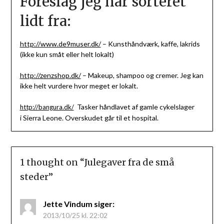
Foreslag jeg har sorteret
lidt fra:
http://www.de9muser.dk/
– Kunsthåndværk, kaffe, lakrids
(ikke kun småt eller helt lokalt)
http://zenzshop.dk/
– Makeup, shampoo og cremer. Jeg kan
ikke helt vurdere hvor meget er lokalt.
Tasker håndlavet af gamle cykelslager
http://bangura.dk/
i Sierra Leone. Overskudet går til et hospital.
1 thought on “
Julegaver fra de små
steder
”
Jette Vindum
siger:
2013/10/25 kl. 22:02