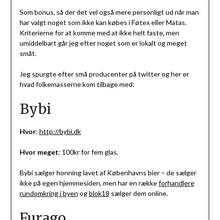
Som bonus, så der det vel også mere personligt ud når man
har valgt noget som ikke kan købes i Føtex eller Matas.
Kriterierne for at komme med at ikke helt faste, men
umiddelbart går jeg efter noget som er lokalt og meget
småt.
Jeg spurgte efter små producenter på twitter og her er
hvad folkemasserne kom tilbage med:
Bybi
Hvor
:
http://bybi.dk
Hvor meget
: 100kr for fem glas.
Bybi sælger honning lavet af Københavns bier – de sælger
ikke på egen hjemmesiden, men har en række
forhandlere
rundomkring i byen
og
blok18
sælger dem online.
Furago