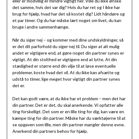
eller er modvillig er mindre vigtigt her. Ville du ikke ønske
det samme, hvis det var dig? Hvis du har ret og I ikke har
brug for hjælp, hvad har det så kostet dig? Lidt håndøre og
et par timer. Og du har måske lært noget om livet, du kan
bruge i andre sammenhænge.
Når du siger nej – og kommer med dine undskyldninger, så
er det dit parforhold du siger nej til. Du siger at alt mulig
andet er vigtigere end, at gøre noget din partner synes er
vigtigt. At din stolthed er vigtigere end at lytte. At din
stædighed er større end din vilje til at løse eventuelle
problemer, koste hvad det vil. At du ikke kan afsætte og
udstå to timer, lige meget hvor vigtigt din partner synes
det er.
Det kan godt være, at du ikke har et problem – men det har
din partner. Det er det, du skal anerkende. Vi opfatter alle
ting forskelligt. Det som er en lille ting for dig, kan være en
kæmpe ting for din partner. Måske har du værktøjerne til at
se opgaven som lille, men din partner mangler denne evne.
Anerkend din partners behov for hjælp.