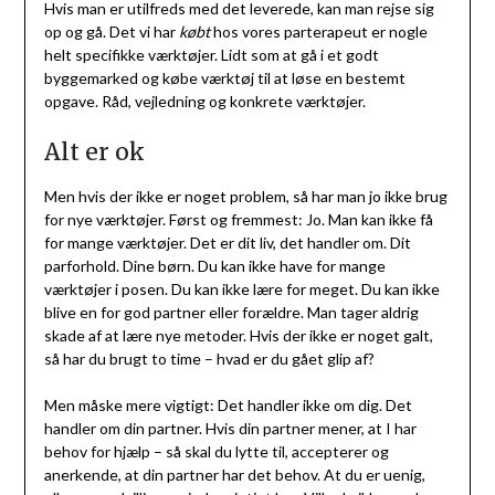
Hvis man er utilfreds med det leverede, kan man rejse sig
op og gå. Det vi har
købt
hos vores parterapeut er nogle
helt specifikke værktøjer. Lidt som at gå i et godt
byggemarked og købe værktøj til at løse en bestemt
opgave. Råd, vejledning og konkrete værktøjer.
Alt er ok
Men hvis der ikke er noget problem, så har man jo ikke brug
for nye værktøjer. Først og fremmest: Jo. Man kan ikke få
for mange værktøjer. Det er dit liv, det handler om. Dit
parforhold. Dine børn. Du kan ikke have for mange
værktøjer i posen. Du kan ikke lære for meget. Du kan ikke
blive en for god partner eller forældre. Man tager aldrig
skade af at lære nye metoder. Hvis der ikke er noget galt,
så har du brugt to time – hvad er du gået glip af?
Men måske mere vigtigt: Det handler ikke om dig. Det
handler om din partner. Hvis din partner mener, at I har
behov for hjælp – så skal du lytte til, accepterer og
anerkende, at din partner har det behov. At du er uenig,