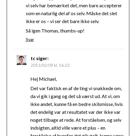
vi selv har bemærket det, men bare accepterer
som en naturlig del af os selv. Måske det slet
ikke er os – vi ser det bare ikke selv.
Så igen Thomas, thumbs-up!
Svar
tc
siger:
2013/02/09 kl. 16:22
Hej Michael,
Det var faktisk en af de ting vi snakkede om,
da vi gik i gang og det så værst ud. At vi, om
ikke andet, kunne få en bedre skilsmisse, hvis
det endelig var at resultatet var der ikke var
noget tilbage at rede. At forståelsen, og selv
indsigten, altid ville være et plus – en
forståelse af hvorfor det gik galt, kunne være