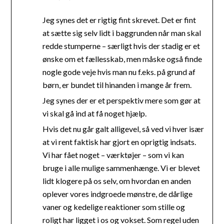
Jeg synes det er rigtig fint skrevet. Det er fint
at sætte sig selv lidt i baggrunden når man skal
redde stumperne – særligt hvis der stadig er et
ønske om et fællesskab, men måske også finde
nogle gode veje hvis man nu f.eks. på grund af
børn, er bundet til hinanden i mange år frem.
Jeg synes der er et perspektiv mere som gør at
vi skal gå ind at få noget hjælp.
Hvis det nu går galt alligevel, så ved vi hver især
at vi rent faktisk har gjort en oprigtig indsats.
Vi har fået noget – værktøjer – som vi kan
bruge i alle mulige sammenhænge. Vi er blevet
lidt klogere på os selv, om hvordan en anden
oplever vores indgroede mønstre, de dårlige
vaner og kedelige reaktioner som stille og
roligt har ligget i os og vokset. Som regel uden