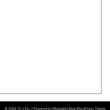
© 2026 TC's Etc.
| Powered by
Minimalist Blog
WordPress Theme