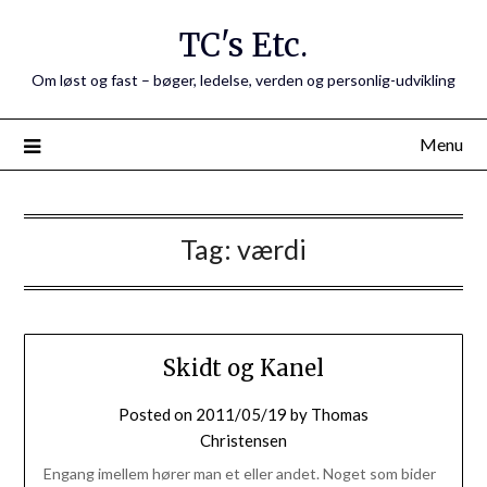
Skip
TC's Etc.
to
content
Om løst og fast – bøger, ledelse, verden og personlig-udvikling
Menu
Tag:
værdi
Skidt og Kanel
Posted on
2011/05/19
by
Thomas
Christensen
Engang imellem hører man et eller andet. Noget som bider