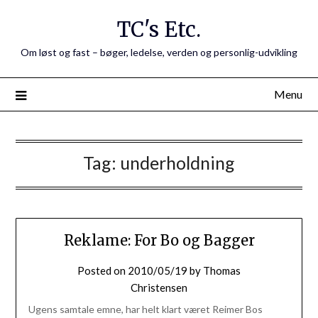
Skip
TC's Etc.
to
content
Om løst og fast – bøger, ledelse, verden og personlig-udvikling
Menu
Tag:
underholdning
Reklame: For Bo og Bagger
Posted on
2010/05/19
by
Thomas
Christensen
Ugens samtale emne, har helt klart været Reimer Bos