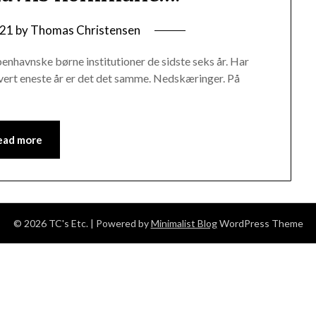
/21
by
Thomas Christensen
øbenhavnske børne institutioner de sidste seks år. Har
 Hvert eneste år er det det samme. Nedskæringer. På
ead more
© 2026 TC's Etc.
| Powered by
Minimalist Blog
WordPress Theme