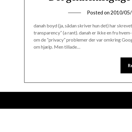
Posted on
2010/05
danah boyd (ja, sådan skriver hun det) har skreve
transparency” (a rant). danah er ikke en fru hvem-
om de “privacy” problemer der var omkring Goo
om hjælp. Men tillade…
R