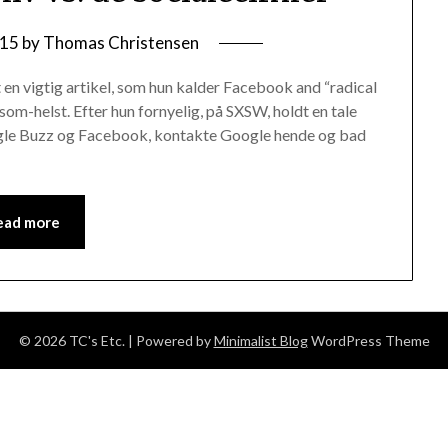
/15
by
Thomas Christensen
t en vigtig artikel, som hun kalder Facebook and “radical
som-helst. Efter hun fornyelig, på SXSW, holdt en tale
gle Buzz og Facebook, kontakte Google hende og bad
ead more
© 2026 TC's Etc.
| Powered by
Minimalist Blog
WordPress Theme